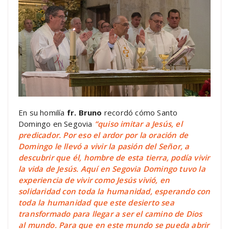
En su homilía
fr. Bruno
recordó cómo Santo
Domingo en Segovia
“quiso imitar a Jesús, el
predicador. Por eso el ardor por la oración de
Domingo le llevó a vivir la pasión del Señor, a
descubrir que él, hombre de esta tierra, podía vivir
la vida de Jesús.
Aquí en Segovia Domingo tuvo la
experiencia de vivir como Jesús vivió, en
solidaridad con toda la humanidad, esperando con
toda la humanidad que este desierto sea
transformado para llegar a ser el camino de Dios
al mundo. Para que en este mundo se pueda abrir