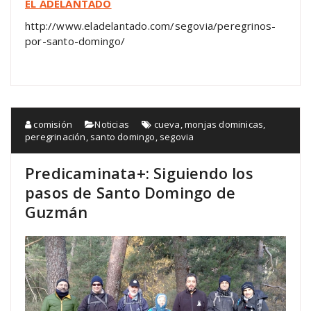
EL ADELANTADO
http://www.eladelantado.com/segovia/peregrinos-
por-santo-domingo/
comisión
Noticias
cueva
,
monjas dominicas
,
peregrinación
,
santo domingo
,
segovia
Predicaminata+: Siguiendo los
pasos de Santo Domingo de
Guzmán