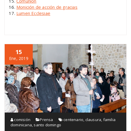
Comunión
Monición de acción de gracias
Lumen Ecclesiae
15
Ene, 2019
comisión
Prensa
centenario
,
clausura
,
familia
dominicana
,
santo domingo