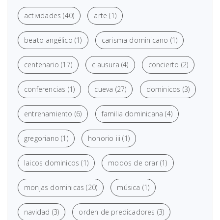
actividades
(40)
arte
(1)
beato angélico
(1)
carisma dominicano
(1)
centenario
(17)
clausura
(4)
concierto
(2)
conferencias
(1)
cueva
(27)
dominicos
(3)
entrenamiento
(6)
familia dominicana
(4)
gregoriano
(1)
honorio iii
(1)
laicos dominicos
(1)
modos de orar
(1)
monjas dominicas
(20)
música
(1)
navidad
(3)
orden de predicadores
(3)