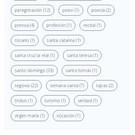
peregrinación
(12)
poesi
(1)
poesía
(2)
prensa
(4)
profesión
(1)
recital
(1)
rosario
(1)
santa catalina
(1)
santa cruz la real
(1)
santa teresa
(1)
santo domingo
(33)
santo tomás
(1)
segovia
(22)
semana santa
(7)
tapas
(2)
triduo
(1)
turismo
(1)
verdad
(1)
virgen maría
(1)
vocación
(1)