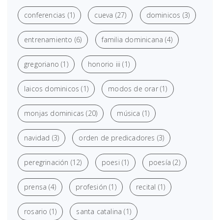
conferencias
(1)
cueva
(27)
dominicos
(3)
entrenamiento
(6)
familia dominicana
(4)
gregoriano
(1)
honorio iii
(1)
laicos dominicos
(1)
modos de orar
(1)
monjas dominicas
(20)
música
(1)
navidad
(3)
orden de predicadores
(3)
peregrinación
(12)
poesi
(1)
poesía
(2)
prensa
(4)
profesión
(1)
recital
(1)
rosario
(1)
santa catalina
(1)