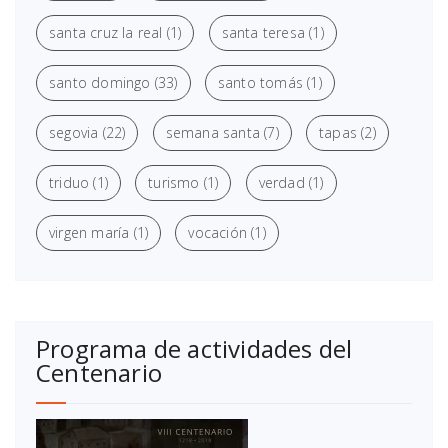
santa cruz la real
(1)
santa teresa
(1)
santo domingo
(33)
santo tomás
(1)
segovia
(22)
semana santa
(7)
tapas
(2)
triduo
(1)
turismo
(1)
verdad
(1)
virgen maría
(1)
vocación
(1)
Programa de actividades del
Centenario