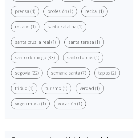
prensa
(4)
profesión
(1)
recital
(1)
rosario
(1)
santa catalina
(1)
santa cruz la real
(1)
santa teresa
(1)
santo domingo
(33)
santo tomás
(1)
segovia
(22)
semana santa
(7)
tapas
(2)
triduo
(1)
turismo
(1)
verdad
(1)
virgen maría
(1)
vocación
(1)