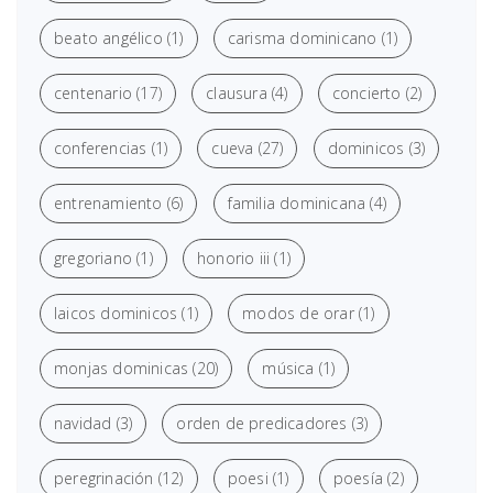
beato angélico
(1)
carisma dominicano
(1)
centenario
(17)
clausura
(4)
concierto
(2)
conferencias
(1)
cueva
(27)
dominicos
(3)
entrenamiento
(6)
familia dominicana
(4)
gregoriano
(1)
honorio iii
(1)
laicos dominicos
(1)
modos de orar
(1)
monjas dominicas
(20)
música
(1)
navidad
(3)
orden de predicadores
(3)
peregrinación
(12)
poesi
(1)
poesía
(2)